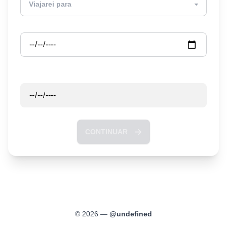
Partida
Retorno
CONTINUAR
©
2026
—
@
undefined