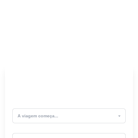
Encontre seu Seguro
Viagem! 🎉
Atualmente estou
Destino