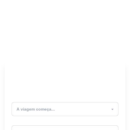
Encontre seu Seguro
Viagem! 🎉
Atualmente estou
Destino