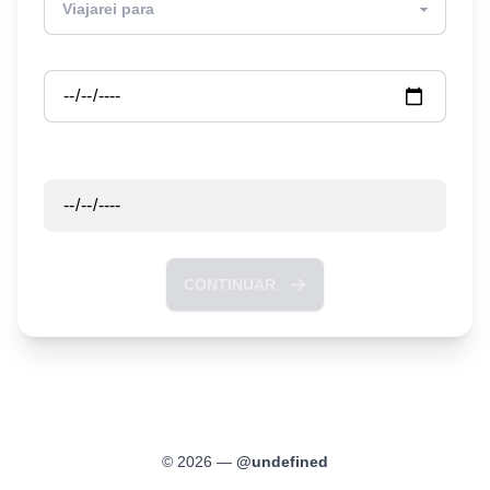
Partida
Retorno
CONTINUAR
©
2026
—
@
undefined