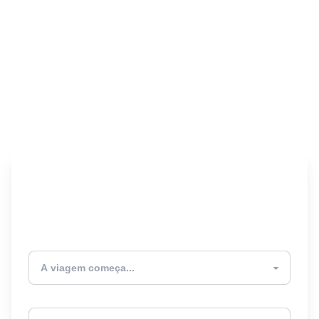
Encontre seu Seguro
Viagem! 🎉
Atualmente estou
Destino