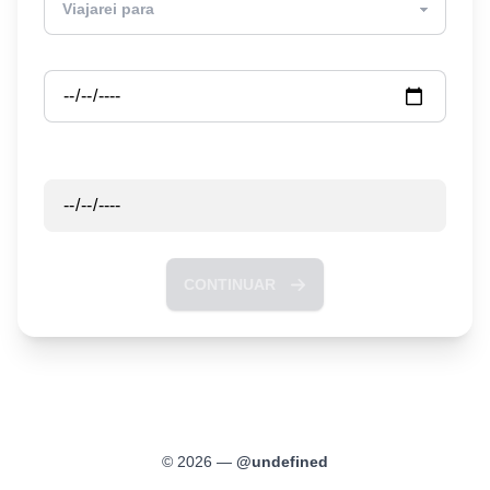
Partida
Retorno
CONTINUAR
©
2026
—
@
undefined