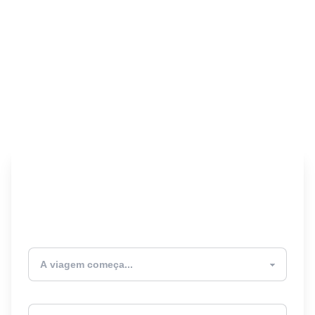
Encontre seu Seguro
Viagem! 🎉
Atualmente estou
Destino