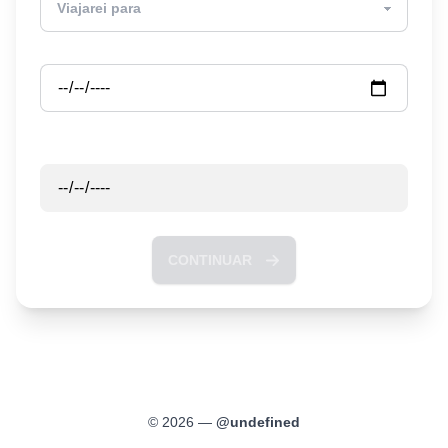
Partida
Retorno
CONTINUAR
©
2026
—
@
undefined