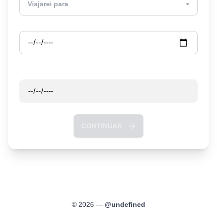
Partida
Retorno
CONTINUAR
©
2026
—
@
undefined