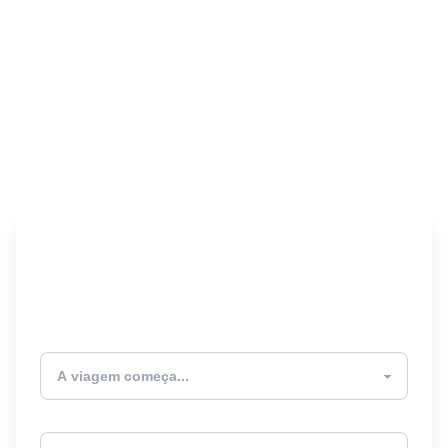
Encontre seu Seguro
Viagem! 🎉
Atualmente estou
Destino