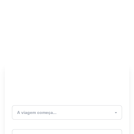
Encontre seu Seguro
Viagem! 🎉
Atualmente estou
Destino