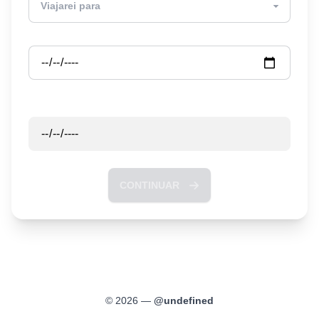
Partida
Retorno
CONTINUAR
©
2026
—
@
undefined