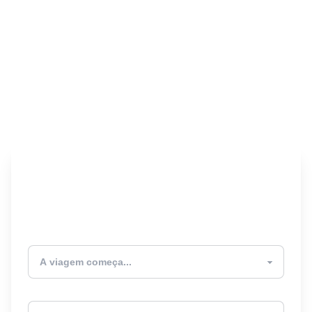
Encontre seu Seguro
Viagem! 🎉
Atualmente estou
Destino