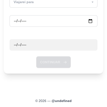
Partida
Retorno
CONTINUAR
©
2026
—
@
undefined