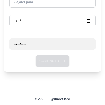
Partida
Retorno
CONTINUAR
©
2026
—
@
undefined