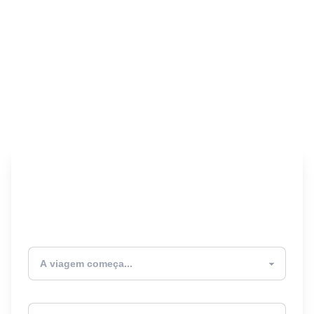
Encontre seu Seguro
Viagem! 🎉
Atualmente estou
Destino