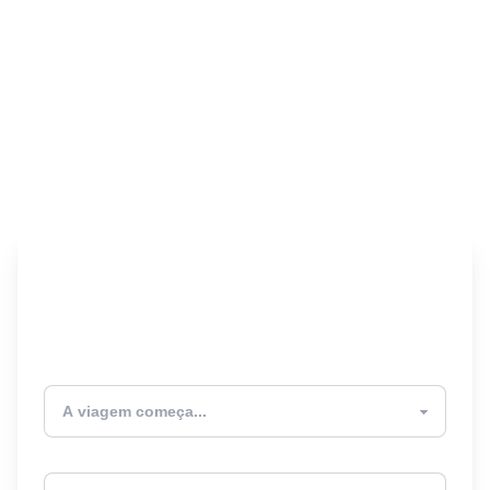
Encontre seu Seguro
Viagem! 🎉
Atualmente estou
Destino