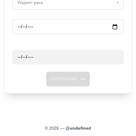
Partida
Retorno
CONTINUAR
©
2026
—
@
undefined