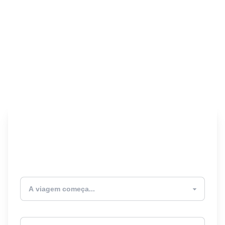
Encontre seu Seguro
Viagem! 🎉
Atualmente estou
Destino