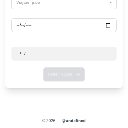
Partida
Retorno
CONTINUAR
©
2026
—
@
undefined