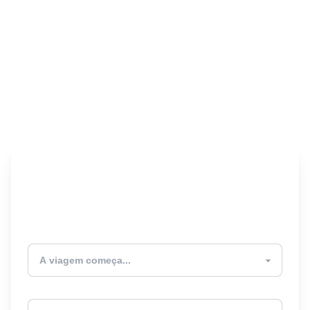
Encontre seu Seguro
Viagem! 🎉
Atualmente estou
Destino