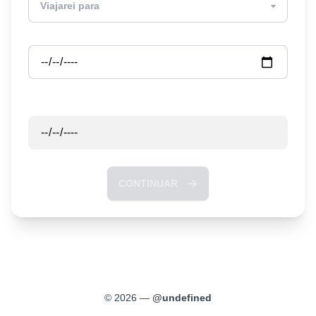
Partida
Retorno
CONTINUAR
©
2026
—
@
undefined