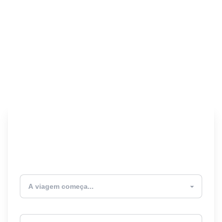
Encontre seu Seguro
Viagem! 🎉
Atualmente estou
Destino