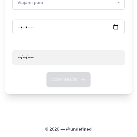
Partida
Retorno
CONTINUAR
©
2026
—
@
undefined