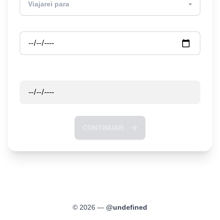
Partida
Retorno
CONTINUAR
©
2026
—
@
undefined