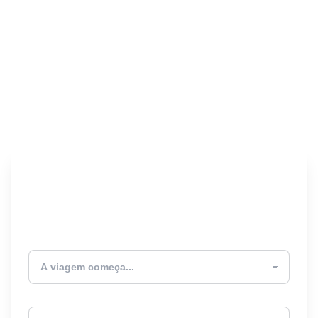
Encontre seu Seguro
Viagem! 🎉
Atualmente estou
Destino