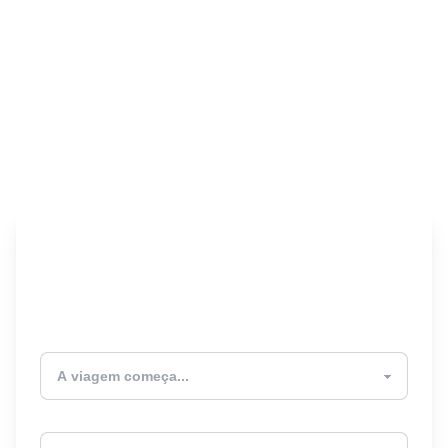
Encontre seu Seguro
Viagem! 🎉
Atualmente estou
Destino