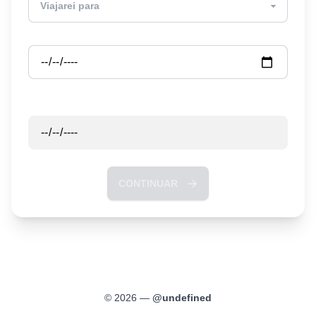
Partida
Retorno
CONTINUAR
©
2026
—
@
undefined