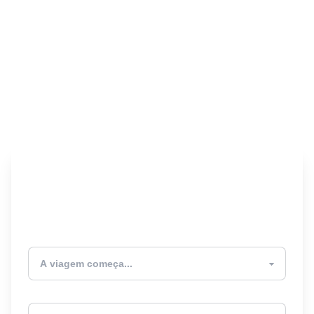
Encontre seu Seguro
Viagem! 🎉
Atualmente estou
Destino