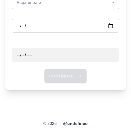
Partida
Retorno
CONTINUAR
©
2026
—
@
undefined