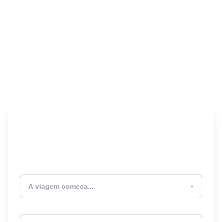
Encontre seu Seguro
Viagem! 🎉
Atualmente estou
Destino