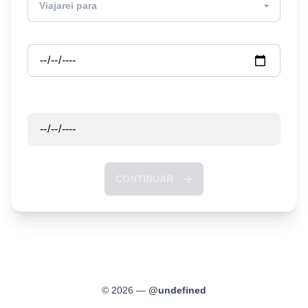
Partida
Retorno
CONTINUAR
©
2026
—
@
undefined