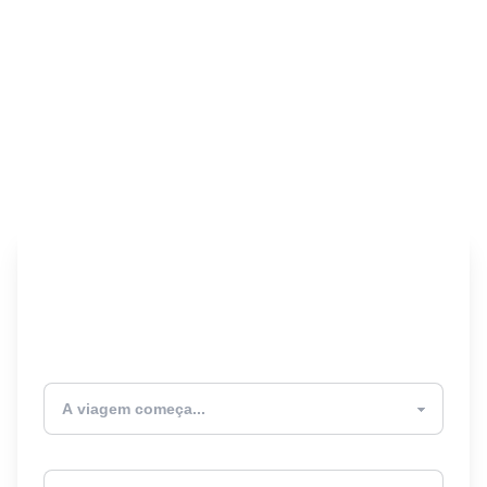
Encontre seu Seguro
Viagem! 🎉
Atualmente estou
Destino