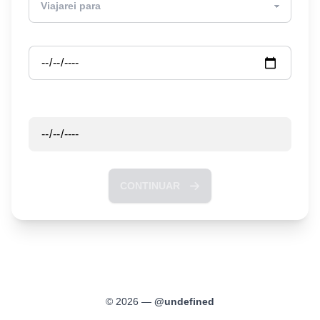
Partida
Retorno
CONTINUAR
©
2026
—
@
undefined