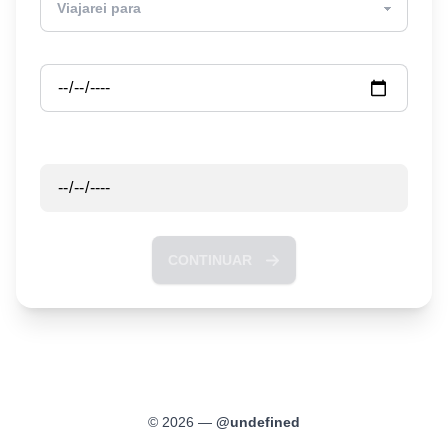
Partida
Retorno
CONTINUAR
©
2026
—
@
undefined