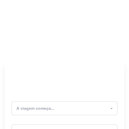
Encontre seu Seguro
Viagem! 🎉
Atualmente estou
Destino