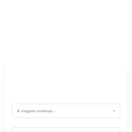
Encontre seu Seguro
Viagem! 🎉
Atualmente estou
Destino