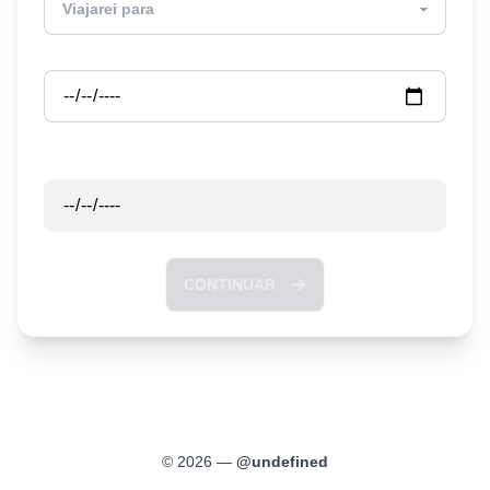
Partida
Retorno
CONTINUAR
©
2026
—
@
undefined