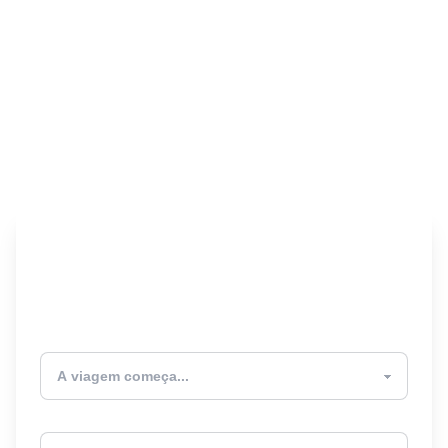
Encontre seu Seguro
Viagem! 🎉
Atualmente estou
Destino