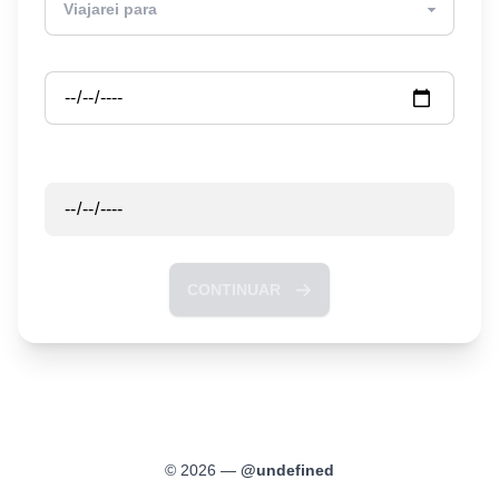
Partida
Retorno
CONTINUAR
©
2026
—
@
undefined