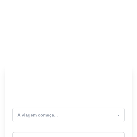
Encontre seu Seguro
Viagem! 🎉
Atualmente estou
Destino