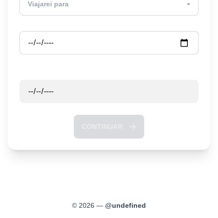
Partida
Retorno
CONTINUAR
©
2026
—
@
undefined