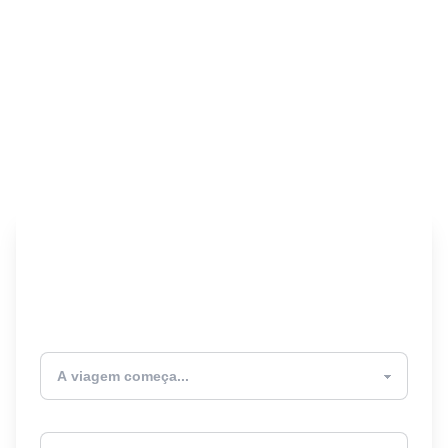
Encontre seu Seguro
Viagem! 🎉
Atualmente estou
Destino