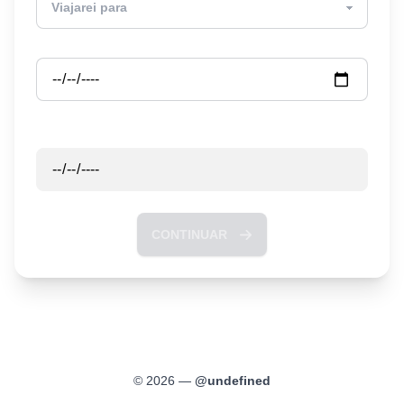
Partida
Retorno
CONTINUAR
©
2026
—
@
undefined