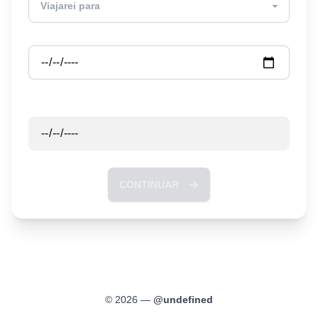
Partida
Retorno
CONTINUAR
©
2026
—
@
undefined