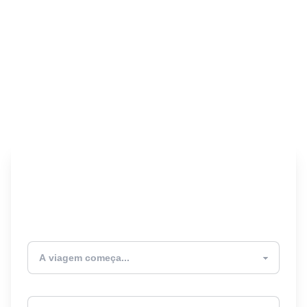
Encontre seu Seguro
Viagem! 🎉
Atualmente estou
Destino