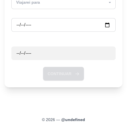
Partida
Retorno
CONTINUAR
©
2026
—
@
undefined