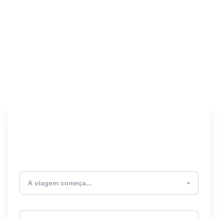
Encontre seu Seguro
Viagem! 🎉
Atualmente estou
Destino