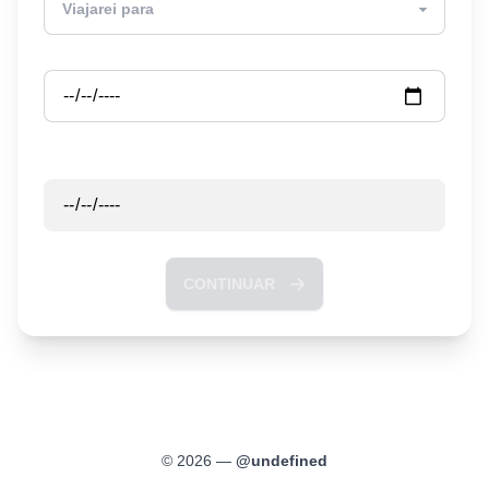
Partida
Retorno
CONTINUAR
©
2026
—
@
undefined