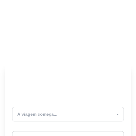
Encontre seu Seguro
Viagem! 🎉
Atualmente estou
Destino