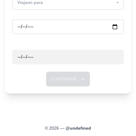
Partida
Retorno
CONTINUAR
©
2026
—
@
undefined