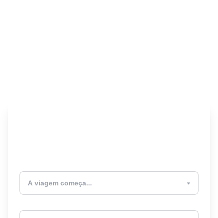
Encontre seu Seguro
Viagem! 🎉
Atualmente estou
Destino