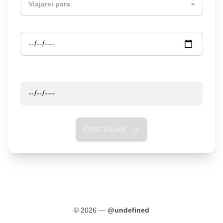
Partida
Retorno
CONTINUAR
©
2026
—
@
undefined