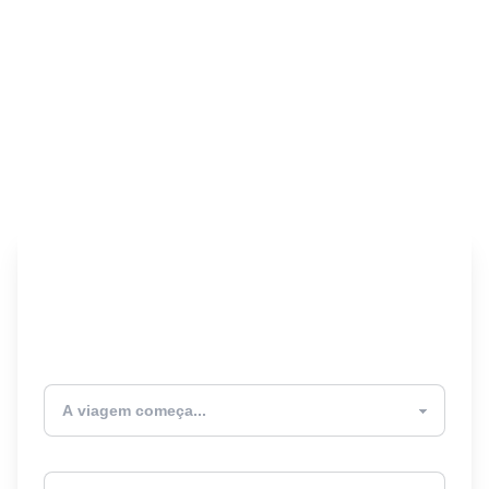
Encontre seu Seguro
Viagem! 🎉
Atualmente estou
Destino