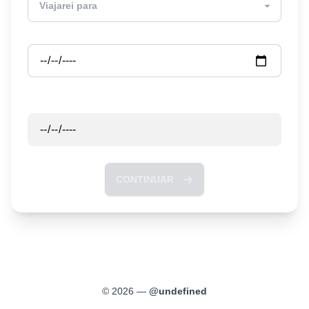
Partida
Retorno
CONTINUAR
©
2026
—
@
undefined