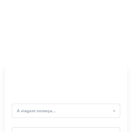
Encontre seu Seguro
Viagem! 🎉
Atualmente estou
Destino