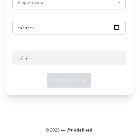
Partida
Retorno
CONTINUAR
©
2026
—
@
undefined