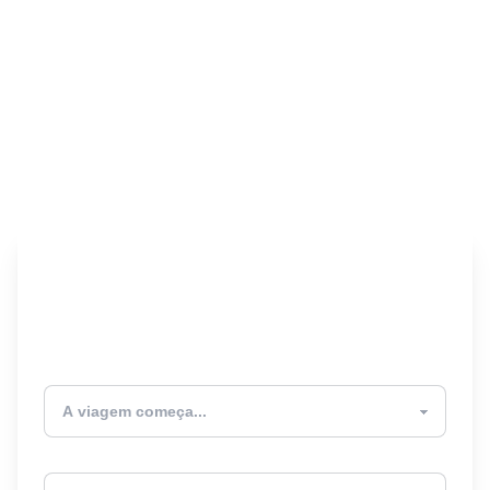
Encontre seu Seguro
Viagem! 🎉
Atualmente estou
Destino