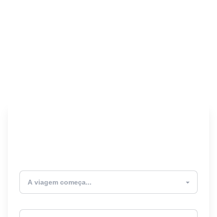
Encontre seu Seguro
Viagem! 🎉
Atualmente estou
Destino