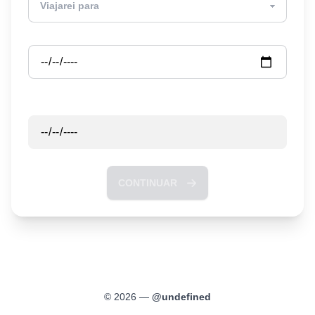
Partida
Retorno
CONTINUAR
©
2026
—
@
undefined