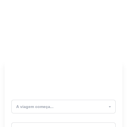
Encontre seu Seguro
Viagem! 🎉
Atualmente estou
Destino