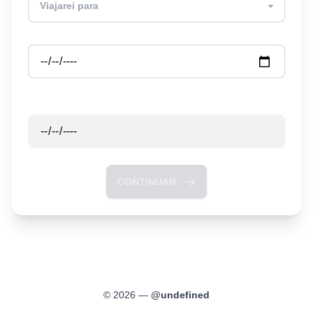
Partida
Retorno
CONTINUAR
©
2026
—
@
undefined