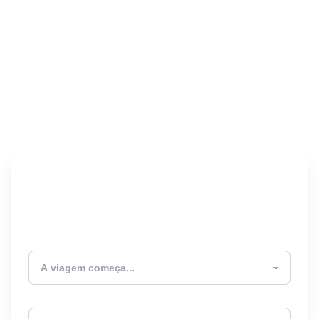
Encontre seu Seguro
Viagem! 🎉
Atualmente estou
Destino