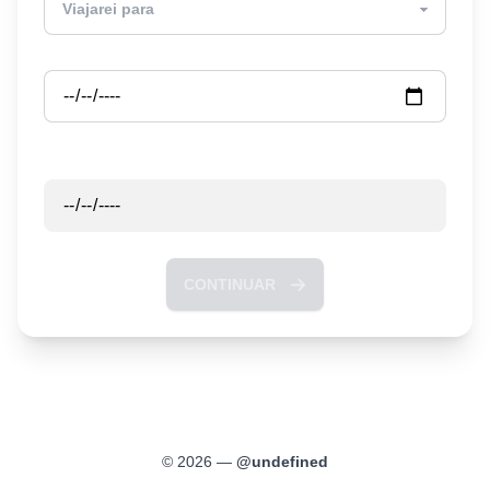
Partida
Retorno
CONTINUAR
©
2026
—
@
undefined