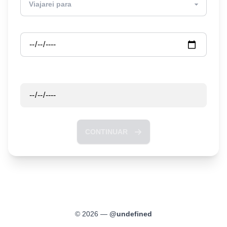
Partida
Retorno
CONTINUAR
©
2026
—
@
undefined