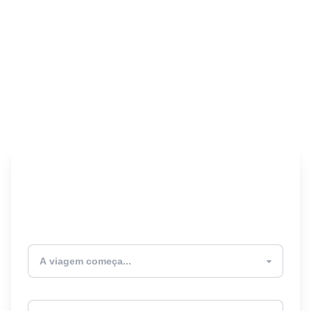
Encontre seu Seguro
Viagem! 🎉
Atualmente estou
Destino