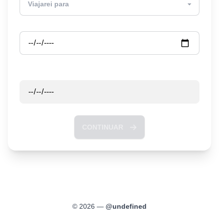
Partida
Retorno
CONTINUAR
©
2026
—
@
undefined