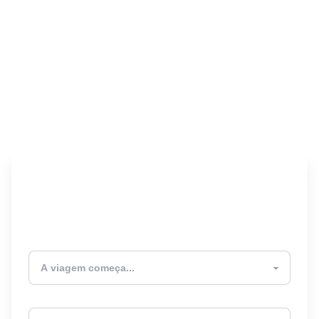
Encontre seu Seguro
Viagem! 🎉
Atualmente estou
Destino