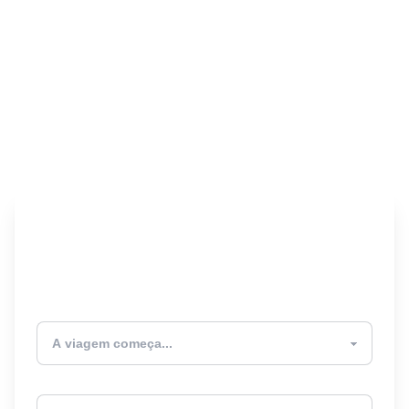
Encontre seu Seguro
Viagem! 🎉
Atualmente estou
Destino