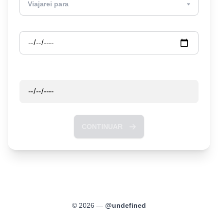
Partida
Retorno
CONTINUAR
©
2026
—
@
undefined