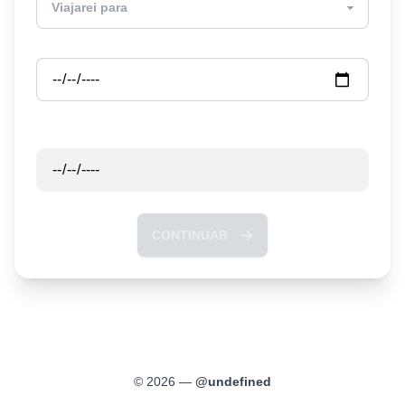
Partida
Retorno
CONTINUAR
©
2026
—
@
undefined