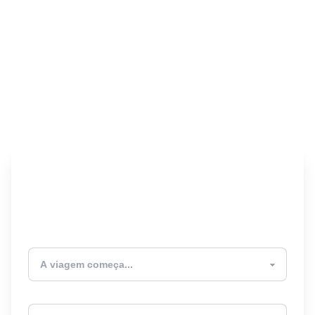
Encontre seu Seguro
Viagem! 🎉
Atualmente estou
Destino