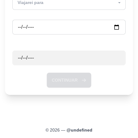
Partida
Retorno
CONTINUAR
©
2026
—
@
undefined