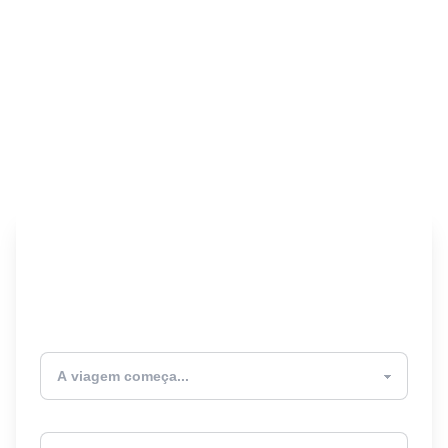
Encontre seu Seguro
Viagem! 🎉
Atualmente estou
Destino