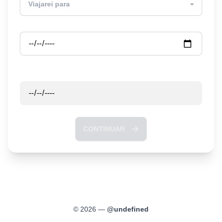
Partida
Retorno
CONTINUAR
©
2026
—
@
undefined