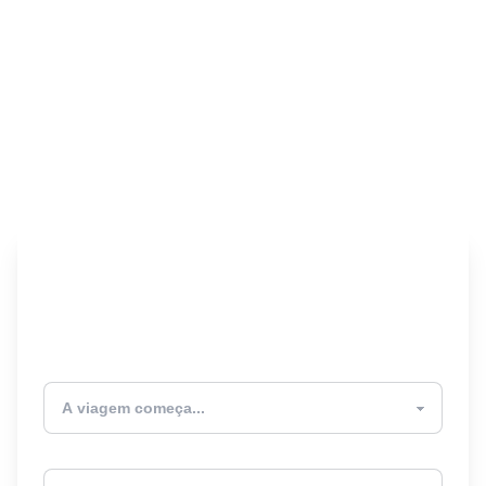
Encontre seu Seguro
Viagem! 🎉
Atualmente estou
Destino