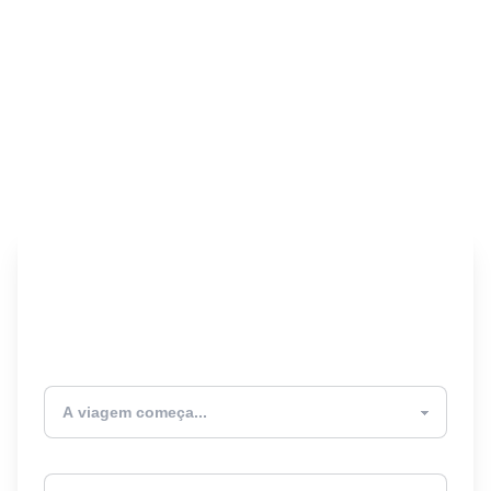
Encontre seu Seguro
Viagem! 🎉
Atualmente estou
Destino