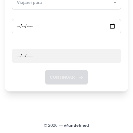
Partida
Retorno
CONTINUAR
©
2026
—
@
undefined