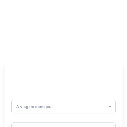
Encontre seu Seguro
Viagem! 🎉
Atualmente estou
Destino