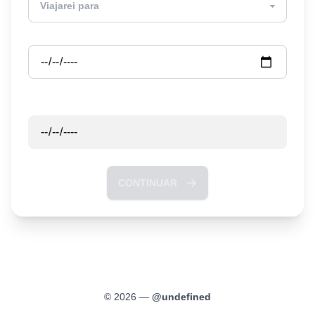
Partida
Retorno
CONTINUAR
©
2026
—
@
undefined