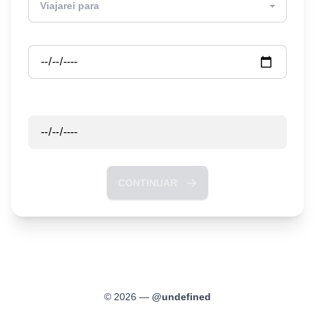
Partida
Retorno
CONTINUAR
©
2026
—
@
undefined