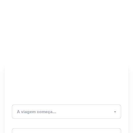
Encontre seu Seguro
Viagem! 🎉
Atualmente estou
Destino