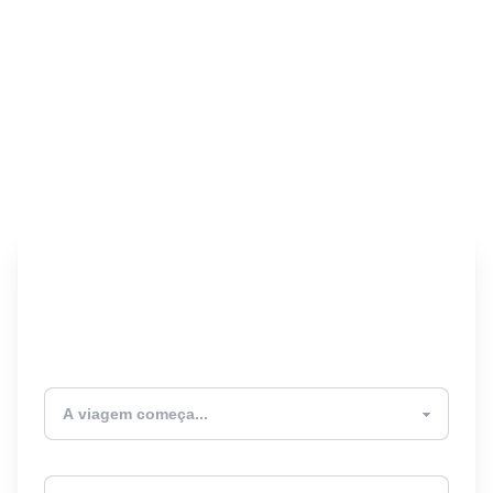
Encontre seu Seguro
Viagem! 🎉
Atualmente estou
Destino