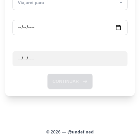
Partida
Retorno
CONTINUAR
©
2026
—
@
undefined