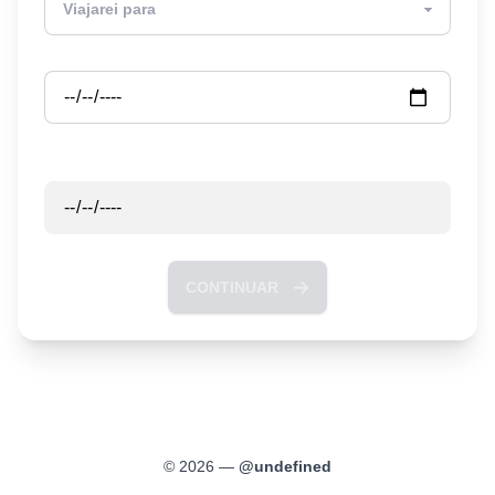
Partida
Retorno
CONTINUAR
©
2026
—
@
undefined