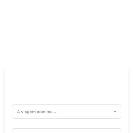
Encontre seu Seguro
Viagem! 🎉
Atualmente estou
Destino