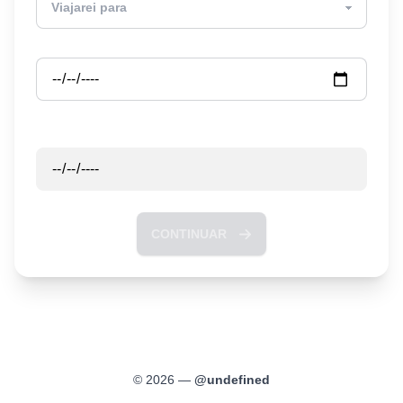
Partida
Retorno
CONTINUAR
©
2026
—
@
undefined