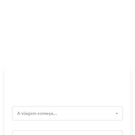
Encontre seu Seguro
Viagem! 🎉
Atualmente estou
Destino