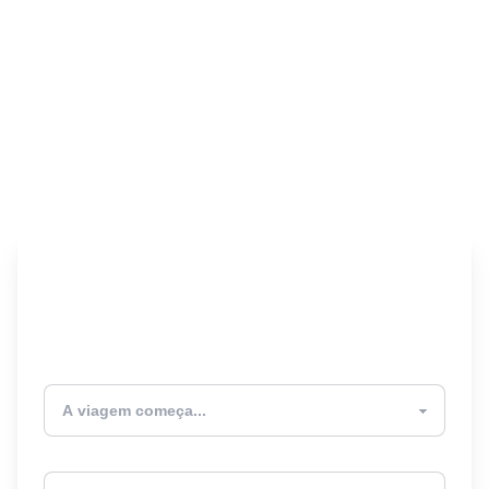
Encontre seu Seguro
Viagem! 🎉
Atualmente estou
Destino