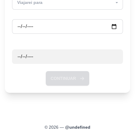
Partida
Retorno
CONTINUAR
©
2026
—
@
undefined