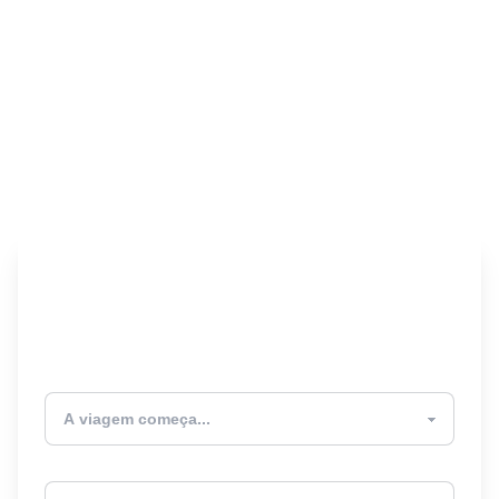
Encontre seu Seguro
Viagem! 🎉
Atualmente estou
Destino