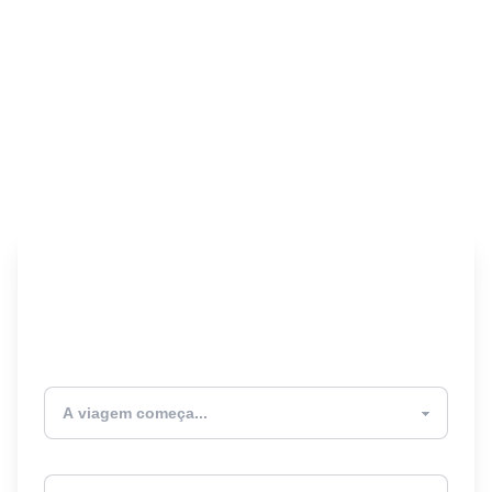
Encontre seu Seguro
Viagem! 🎉
Atualmente estou
Destino