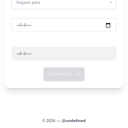
Partida
Retorno
CONTINUAR
©
2026
—
@
undefined