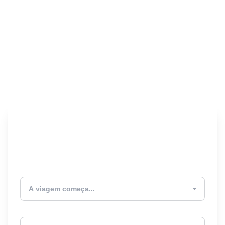
Encontre seu Seguro
Viagem! 🎉
Atualmente estou
Destino