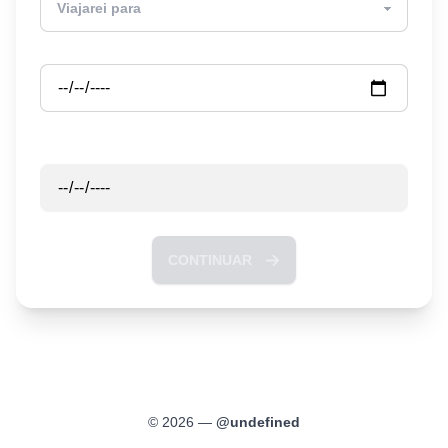
Partida
Retorno
CONTINUAR
©
2026
—
@
undefined