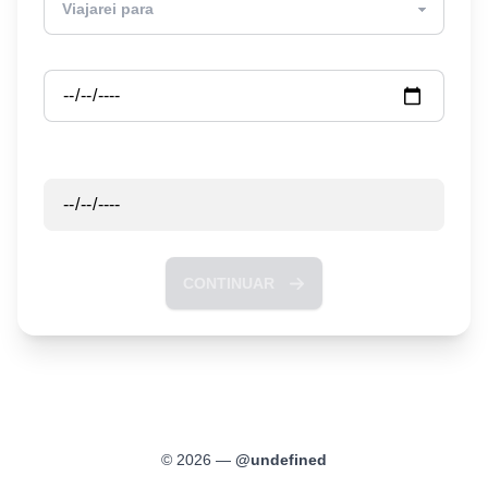
Partida
Retorno
CONTINUAR
©
2026
—
@
undefined