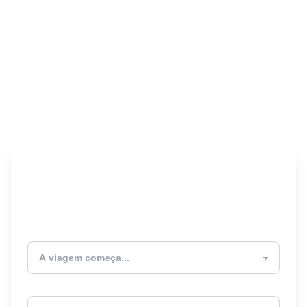
Encontre seu Seguro
Viagem! 🎉
Atualmente estou
Destino