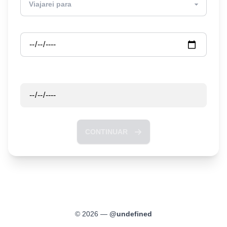
Partida
Retorno
CONTINUAR
©
2026
—
@
undefined