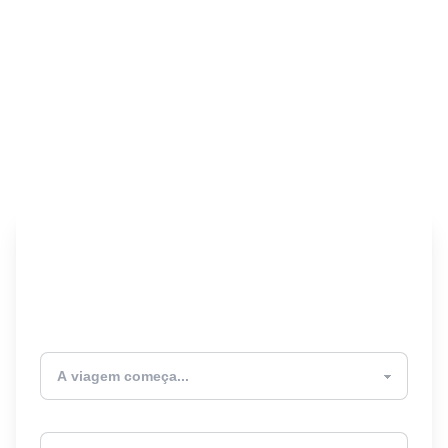
Encontre seu Seguro
Viagem! 🎉
Atualmente estou
Destino